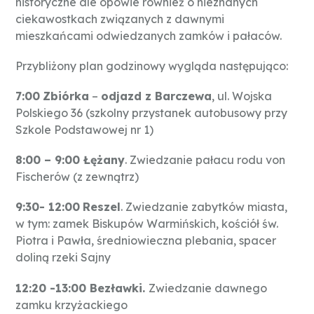
historyczne ale opowie również o nieznanych
ciekawostkach związanych z dawnymi
mieszkańcami odwiedzanych zamków i pałaców.
Przybliżony plan godzinowy wygląda następująco:
7:00
Zbiórka
–
odjazd z Barczewa
, ul. Wojska
Polskiego 36 (szkolny przystanek autobusowy przy
Szkole Podstawowej nr 1)
8:00 – 9:00 Łężany
. Zwiedzanie pałacu rodu von
Fischerów (z zewnątrz)
9:30- 12:00
Reszel
. Zwiedzanie zabytków miasta,
w tym: zamek Biskupów Warmińskich, kościół św.
Piotra i Pawła, średniowieczna plebania, spacer
doliną rzeki Sajny
12:20 -13:00 Bezławki.
Zwiedzanie dawnego
zamku krzyżackiego