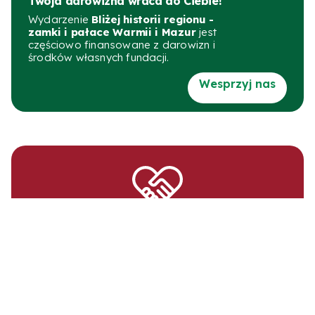
Twoja darowizna wraca do Ciebie!
Wydarzenie
Bliżej historii regionu -
zamki i pałace Warmii i Mazur
jest
częściowo finansowane z darowizn i
środków własnych fundacji.
Wesprzyj nas
W organizacji tego wydarzenia wspierają nas
wolontariuszki i wolontariusze.
Dziękujemy za Wasze wsparcie.