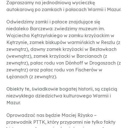
Zapraszamy na jednodniową wycieczkę
autokarową po zamkach i pałacach Warmii i Mazur.
Odwiedzimy zamki i pałace znajdujące się
niedaleko Barczewa: zwiedzimy muzeum im.
Wojciecha Kętrzyńskiego w zamku krzyżackim w
Kętrzynie, zamek biskupów warmińskich w Reszlu (z
zewnątrz), dawny zamek krzyżacki w Bezławkach
(wewnątrz), zamek krzyżacki w Barcianach (z
zewnątrz), pałac rodu von Dönhoff w Drogoszach (z
zewnątrz) oraz pałac rodu von Fischerów w
Łężanach (z zewnątrz).
Obiekty te, świadkowie bogatej historii, są częścią
niezwykłego dziedzictwa kulturowego Warmii i
Mazur.
Oprowadzać nas będzie Maciej Rżysko –
przewodnik PTTK, który przypomni nie tylko fakty