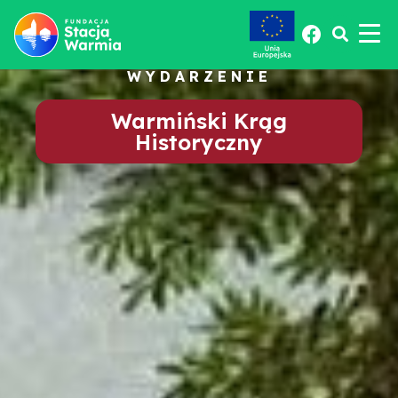
WYDARZENIE
Warmiński Krąg
Historyczny