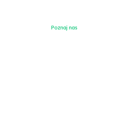
c
i
e
k
a
w
y
c
h
w
y
d
a
r
z
e
ń
Poznaj nas