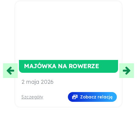
MAJÓWKA NA ROWERZE
2 maja 2026
2
S
Szczegóły
Zobacz relację