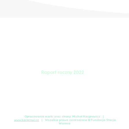
Strona główna
Wydarzenia
Projekty
Fundacja
Raport roczny 2022
Cennik
Polityka prywatności
Kontakt
Opracowanie marki oraz strony: Michał Kacprowicz |
www.kacprowi.cz
| Wszelkie prawa zastrzeżone © Fundacja Stacja
Warmia