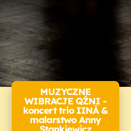
MUZYCZNE
WIBRACJE QŹNI -
koncert trio IINÁ &
malarstwo Anny
Stankiewicz