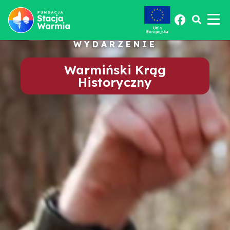
WYDARZENIE
Warmiński Krąg
Historyczny