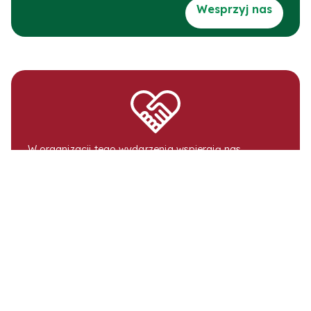
Wesprzyj nas
W organizacji tego wydarzenia wspierają nas
wolontariuszki i wolontariusze.
Dziękujemy za Wasze wsparcie.
Polecamy także...
JUŻ NIEBAWEM