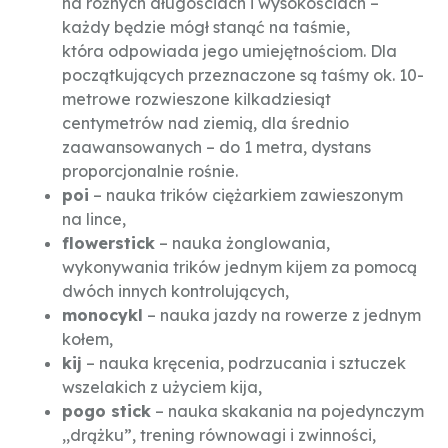
na różnych długościach i wysokościach –
każdy będzie mógł stanąć na taśmie,
która odpowiada jego umiejętnościom. Dla
początkujących przeznaczone są taśmy ok. 10-
metrowe rozwieszone kilkadziesiąt
centymetrów nad ziemią, dla średnio
zaawansowanych – do 1 metra, dystans
proporcjonalnie rośnie.
poi
– nauka trików ciężarkiem zawieszonym
na lince,
flowerstick
– nauka żonglowania,
wykonywania trików jednym kijem za pomocą
dwóch innych kontrolujących,
monocykl
– nauka jazdy na rowerze z jednym
kołem,
kij
– nauka kręcenia, podrzucania i sztuczek
wszelakich z użyciem kija,
pogo stick
– nauka skakania na pojedynczym
,,drążku”, trening równowagi i zwinności,