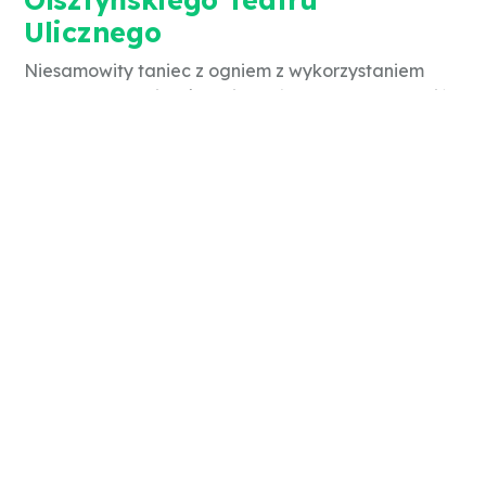
Ulicznego
Niesamowity taniec z ogniem z wykorzystaniem
płonących rekwizytów! Nie możesz tego przegapić!
Dodatkowo w trakcie imprezy będą dostępne
stoiska z watą cukrową, popcornem, zabawkami,
balonami itp.
Zapraszamy!