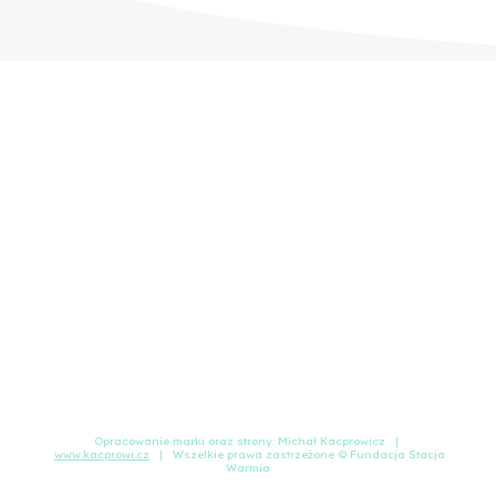
Strona główna
Wydarzenia
Projekty
Fundacja
Raport roczny 2022
Cennik
Polityka prywatności
Kontakt
Opracowanie marki oraz strony: Michał Kacprowicz |
www.kacprowi.cz
| Wszelkie prawa zastrzeżone © Fundacja Stacja
Warmia