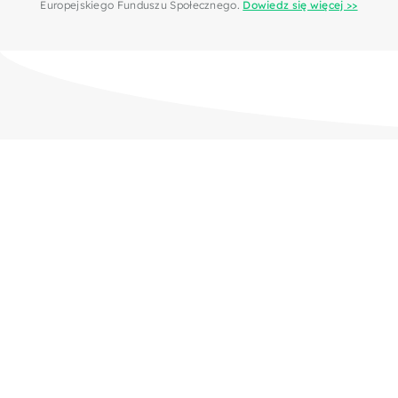
Europejskiego Funduszu Społecznego.
Dowiedz się więcej >>
Strona główna
Wydarzenia
Projekty
Fundacja
Raport roczny 2022
Cennik
Polityka prywatności
Kontakt