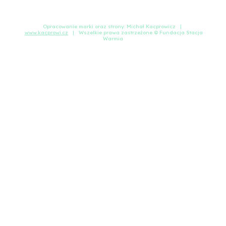
Opracowanie marki oraz strony: Michał Kacprowicz |
www.kacprowi.cz
| Wszelkie prawa zastrzeżone © Fundacja Stacja
Warmia