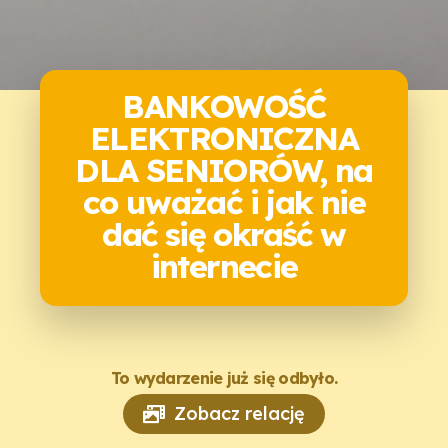
BANKOWOŚĆ
ELEKTRONICZNA
DLA SENIORÓW, na
co uważać i jak nie
dać się okraść w
internecie
To wydarzenie już się odbyło.
Zobacz relację